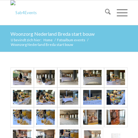
Woonzorg Nederland Breda start bouw
U bevindt zich hier:
Home
/
Fotoalbum events
/
Woonzorg Nederland Breda start bouw